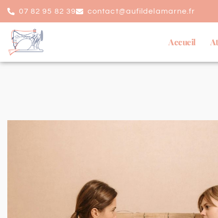
07 82 95 82 39
contact@aufildelamarne.fr
Accueil
At