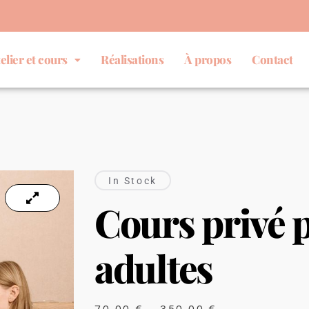
elier et cours
Réalisations
À propos
Contact
In Stock
Cours privé 
adultes