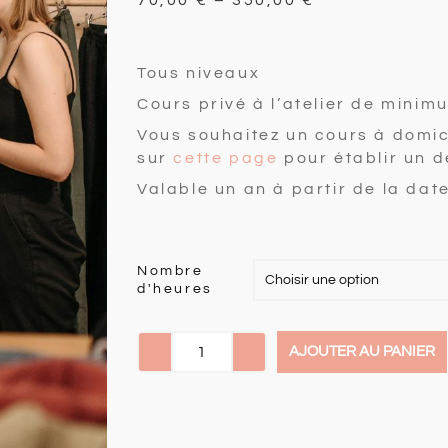
70,00
€
–
350,00
€
Tous niveaux
Cours privé à l’atelier de minim
Vous souhaitez un cours à domic
sur
cette page
pour établir un d
Valable un an à partir de la dat
Nombre
d'heures
AJOUTER AU PANIER