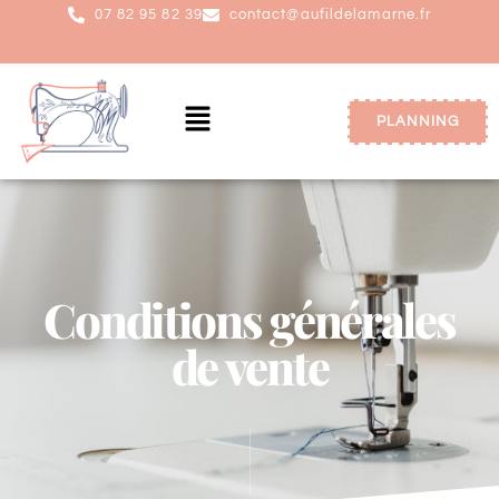
07 82 95 82 39
contact@aufildelamarne.fr
PLANNING
Conditions générales
de vente