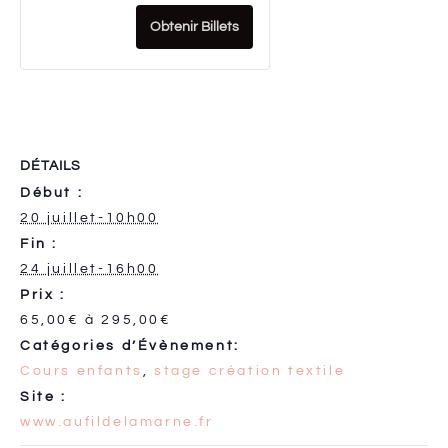
Obtenir Billets
DÉTAILS
Début :
20 juillet-10h00
Fin :
24 juillet-16h00
Prix :
65,00€ à 295,00€
Catégories d’Évènement:
Cours enfants
,
stage création textile
Site :
www.aufildelamarne.fr