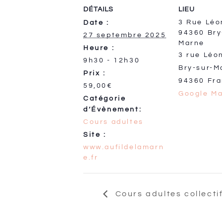
DÉTAILS
LIEU
3 Rue Léo
Date :
94360 Bry
27 septembre 2025
Marne
Heure :
3 rue Léo
9h30 - 12h30
Bry-sur-M
Prix :
94360
Fr
59,00€
Google M
Catégorie
d’Évènement:
Cours adultes
Site :
www.aufildelamarn
e.fr
Cours adultes collecti