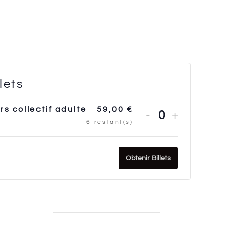
llets
rs collectif adulte
59,00
€
-
+
Quantité
6
restant(s)
Obtenir Billets