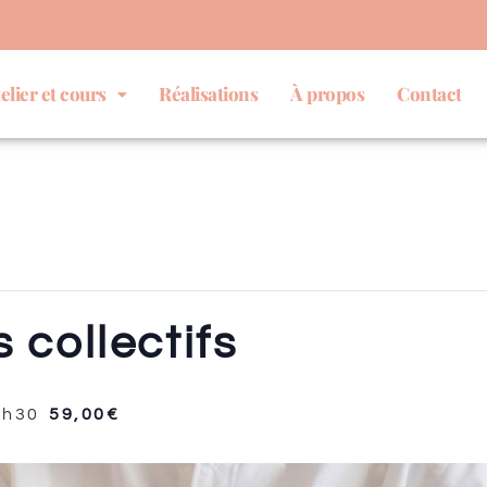
elier et cours
Réalisations
À propos
Contact
 collectifs
2h30
59,00€