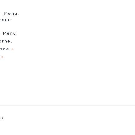
n Menu,
-sur-
n Menu
arne
,
ance
+
ap
fs