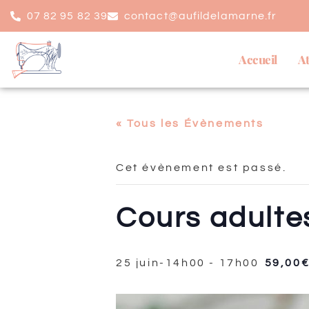
07 82 95 82 39
contact@aufildelamarne.fr
Accueil
At
« Tous les Évènements
Cet évènement est passé.
Cours adultes
25 juin-14h00
-
17h00
59,00