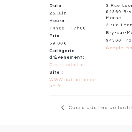
3 Rue Léo
Date :
94360 Bry
25 juin
Marne
Heure :
3 rue Léo
14h00 - 17h00
Bry-sur-M
Prix :
94360
Fr
59,00€
Google M
Catégorie
d’Évènement:
Cours adultes
Site :
WWW.aufildelamar
ne.fr
Cours adultes collecti