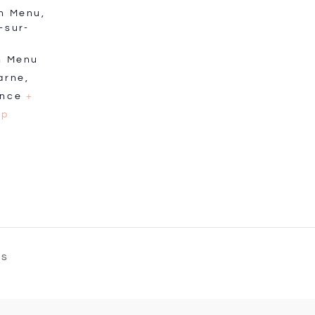
n Menu,
-sur-
n Menu
arne
,
ance
+
ap
fs