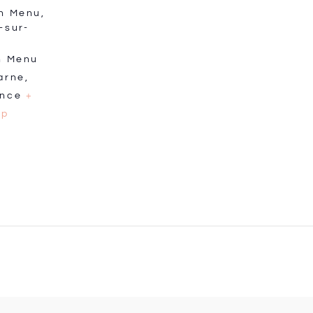
n Menu,
-sur-
n Menu
arne
,
ance
+
ap
f