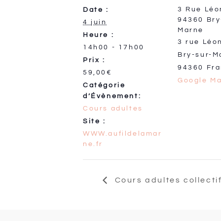
3 Rue Léo
Date :
94360 Bry
4 juin
Marne
Heure :
3 rue Léo
14h00 - 17h00
Bry-sur-M
Prix :
94360
Fr
59,00€
Google M
Catégorie
d’Évènement:
Cours adultes
Site :
WWW.aufildelamar
ne.fr
Cours adultes collecti