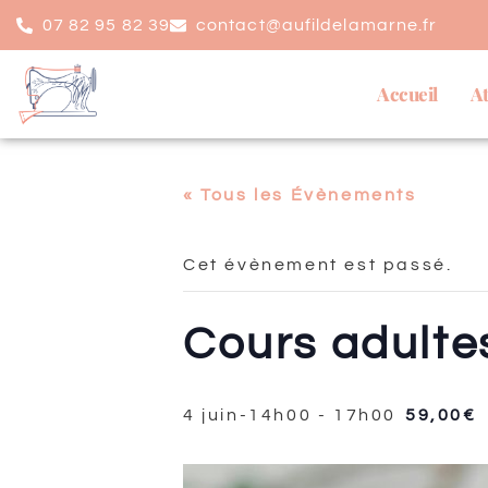
07 82 95 82 39
contact@aufildelamarne.fr
Accueil
At
« Tous les Évènements
Cet évènement est passé.
Cours adultes
4 juin-14h00
-
17h00
59,00€